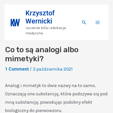
Skip
Nawigacja
Main
Krzysztof
to
wpisu
Wernicki
content
Search
Menu
Leczenie bólu i edukacja
medyczna
Co to są analogi albo
mimetyki?
1 Comment
/
3 października 2021
Analog i mimetyk to dwie nazwy na to samo.
Oznaczają one substancję, która podszywa się pod
inną substancję, powodując podobny efekt
biologiczny do pierwowzoru.