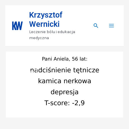
Skip
Nawigacja
Main
Krzysztof
to
wpisu
Wernicki
content
Search
Menu
Leczenie bólu i edukacja
medyczna