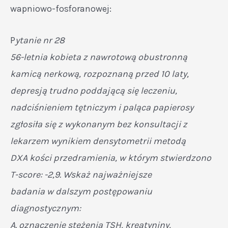
wapniowo-fosforanowej:
P
ytanie nr 28
56-letnia kobieta z nawrotową obustronną
kamicą nerkową, rozpoznaną przed 10 laty,
depresją trudno poddającą się leczeniu,
nadciśnieniem tętniczym i paląca papierosy
zgłosiła się z wykonanym bez konsultacji z
lekarzem wynikiem densytometrii metodą
DXA kości przedramienia, w którym stwierdzono
T-score: -2,9. Wskaż najważniejsze
badania w dalszym postępowaniu
diagnostycznym:
A. oznaczenie stężenia TSH, kreatyniny,