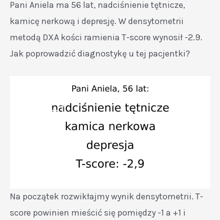
Pani Aniela ma 56 lat, nadciśnienie tętnicze,
kamicę nerkową i depresję. W densytometrii
metodą DXA kości ramienia T-score wynosił -2.9.
Jak poprowadzić diagnostykę u tej pacjentki?
Na początek rozwikłajmy wynik densytometrii. T-
score powinien mieścić się pomiędzy -1 a +1 i