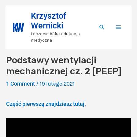
Skip
Nawigacja
Main
Krzysztof
to
wpisu
Wernicki
content
Search
Menu
Leczenie bólu i edukacja
medyczna
Podstawy wentylacji
mechanicznej cz. 2 [PEEP]
1 Comment
/
19 lutego 2021
Część pierwszą znajdziesz tutaj.