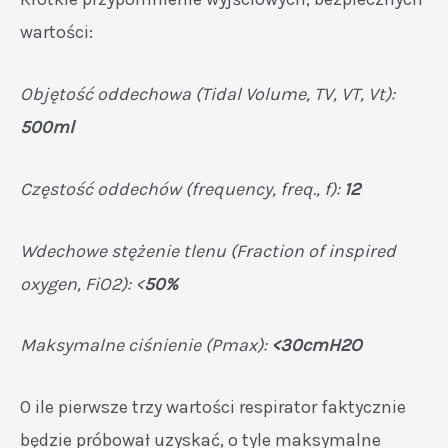
wartości:
Objętość oddechowa (Tidal Volume, TV, VT, Vt):
500ml
Częstość oddechów (frequency, freq., f):
12
Wdechowe stężenie tlenu (Fraction of inspired
oxygen, FiO2): <
50%
Maksymalne ciśnienie (Pmax):
<30cmH2O
O ile pierwsze trzy wartości respirator faktycznie
będzie próbował uzyskać, o tyle maksymalne