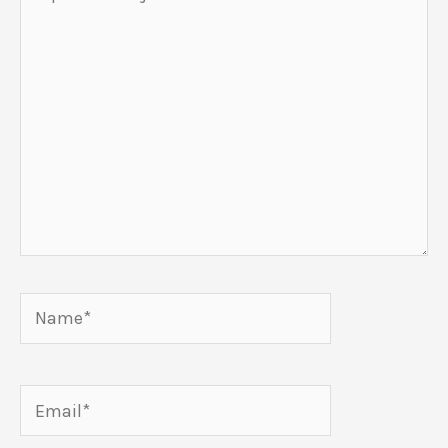
tu
swój
komentarz
Name*
Email*