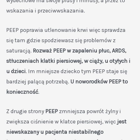
wydechowe ma swoje plusy i minusy, a przez to
wskazania i przeciwwskazania.
PEEP poprawia utlenowanie krwi więc sprawdza
się tam gdzie spodziewasz się problemów z
saturacją.
Rozważ PEEP w zapaleniu płuc, ARDS,
stłuczeniach klatki piersiowej, w ciąży, u otyłych i
u dzieci
. Im mniejsze dziecko tym PEEP staje się
bardziej palącą potrzebą.
U noworodków PEEP to
konieczność
.
Z drugie strony
PEEP
zmniejsza powrót żylny i
zwiększa ciśnienie w klatce piersiowej, więc
jest
niewskazany u pacjenta niestabilnego