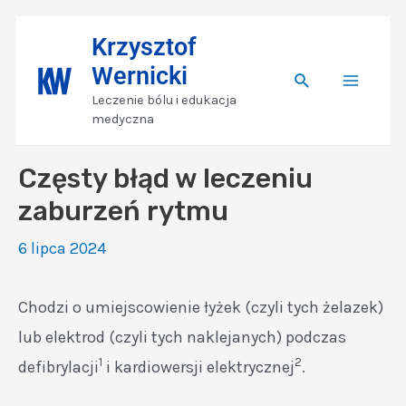
Skip
Nawigacja
Main
Krzysztof
to
wpisu
Wernicki
content
Search
Menu
Leczenie bólu i edukacja
medyczna
Częsty błąd w leczeniu
zaburzeń rytmu
6 lipca 2024
Chodzi o umiejscowienie łyżek (czyli tych żelazek)
lub elektrod (czyli tych naklejanych) podczas
1
2
defibrylacji
i kardiowersji elektrycznej
.