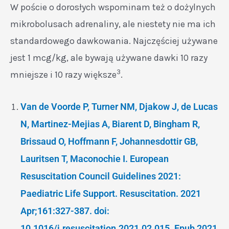
W poście o dorosłych wspominam też o dożylnych
mikrobolusach adrenaliny, ale niestety nie ma ich
standardowego dawkowania. Najczęściej używane
jest 1 mcg/kg, ale bywają używane dawki 10 razy
3
mniejsze i 10 razy większe
.
Van de Voorde P, Turner NM, Djakow J, de Lucas
N, Martinez-Mejias A, Biarent D, Bingham R,
Brissaud O, Hoffmann F, Johannesdottir GB,
Lauritsen T, Maconochie I. European
Resuscitation Council Guidelines 2021:
Paediatric Life Support. Resuscitation. 2021
Apr;161:327-387. doi:
10.1016/j.resuscitation.2021.02.015. Epub 2021