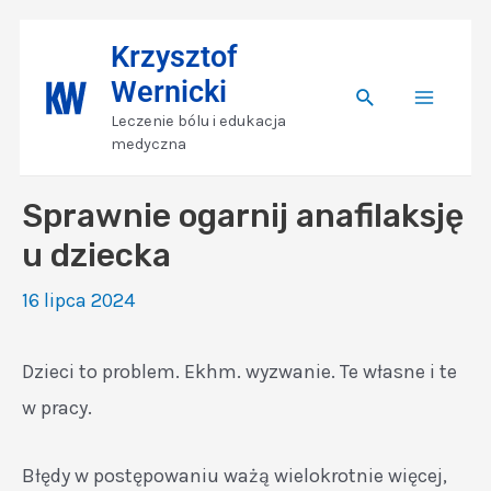
Skip
Nawigacja
Main
Krzysztof
to
wpisu
Wernicki
content
Search
Menu
Leczenie bólu i edukacja
medyczna
Sprawnie ogarnij anafilaksję
u dziecka
16 lipca 2024
Dzieci to problem. Ekhm. wyzwanie. Te własne i te
w pracy.
Błędy w postępowaniu ważą wielokrotnie więcej,