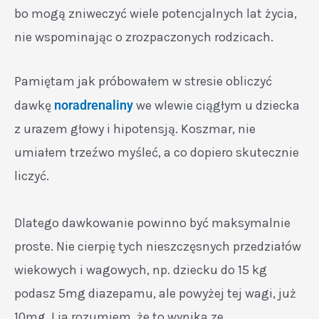
bo mogą zniweczyć wiele potencjalnych lat życia,
nie wspominając o zrozpaczonych rodzicach.
Pamiętam jak próbowałem w stresie obliczyć
dawkę
noradrenaliny
we wlewie ciągłym u dziecka
z urazem głowy i hipotensją. Koszmar, nie
umiałem trzeźwo myśleć, a co dopiero skutecznie
liczyć.
Dlatego dawkowanie powinno być maksymalnie
proste. Nie cierpię tych nieszczęsnych przedziałów
wiekowych i wagowych, np. dziecku do 15 kg
podasz 5mg diazepamu, ale powyżej tej wagi, już
10mg. I ja rozumiem, że to wynika ze