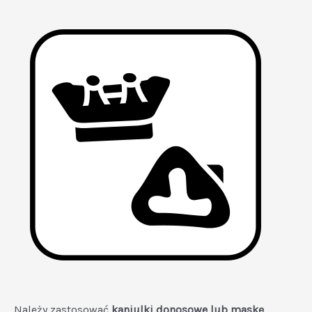
Należy zastosować
kaniulki donosowe lub maskę