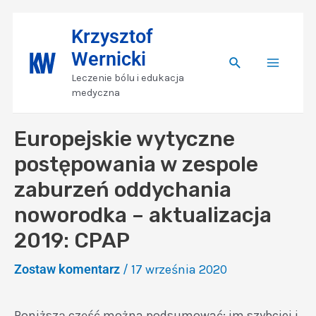
Skip
Nawigacja
Main
Krzysztof
to
wpisu
Wernicki
content
Search
Menu
Leczenie bólu i edukacja
medyczna
Europejskie wytyczne
postępowania w zespole
zaburzeń oddychania
noworodka – aktualizacja
2019: CPAP
Zostaw komentarz
/
17 września 2020
Poniższą część można podsumować: im szybciej i