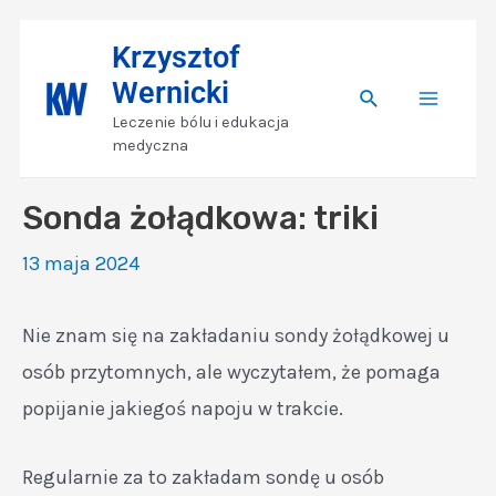
Skip
Nawigacja
Main
Krzysztof
to
wpisu
Wernicki
content
Search
Menu
Leczenie bólu i edukacja
medyczna
Sonda żołądkowa: triki
13 maja 2024
Nie znam się na zakładaniu sondy żołądkowej u
osób przytomnych, ale wyczytałem, że pomaga
popijanie jakiegoś napoju w trakcie.
Regularnie za to zakładam sondę u osób