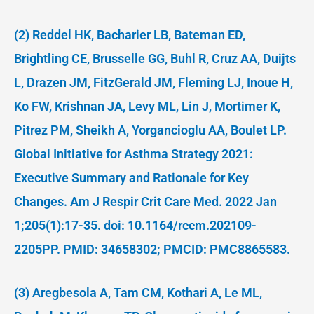
(2) Reddel HK, Bacharier LB, Bateman ED,
Brightling CE, Brusselle GG, Buhl R, Cruz AA, Duijts
L, Drazen JM, FitzGerald JM, Fleming LJ, Inoue H,
Ko FW, Krishnan JA, Levy ML, Lin J, Mortimer K,
Pitrez PM, Sheikh A, Yorgancioglu AA, Boulet LP.
Global Initiative for Asthma Strategy 2021:
Executive Summary and Rationale for Key
Changes. Am J Respir Crit Care Med. 2022 Jan
1;205(1):17-35. doi: 10.1164/rccm.202109-
2205PP. PMID: 34658302; PMCID: PMC8865583.
(3) Aregbesola A, Tam CM, Kothari A, Le ML,