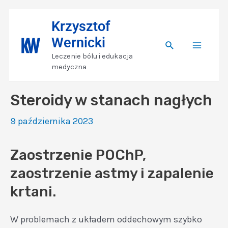
Skip
Nawigacja
Main
Krzysztof
to
wpisu
Wernicki
content
Search
Menu
Leczenie bólu i edukacja
medyczna
Steroidy w stanach nagłych
9 października 2023
Zaostrzenie POChP,
zaostrzenie astmy i zapalenie
krtani.
W problemach z układem oddechowym szybko