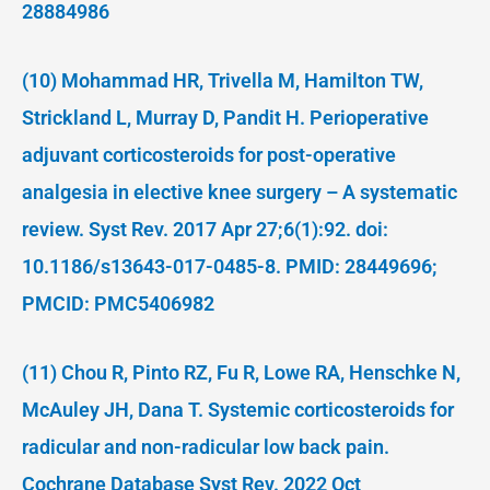
28884986
(10) Mohammad HR, Trivella M, Hamilton TW,
Strickland L, Murray D, Pandit H. Perioperative
adjuvant corticosteroids for post-operative
analgesia in elective knee surgery – A systematic
review. Syst Rev. 2017 Apr 27;6(1):92. doi:
10.1186/s13643-017-0485-8. PMID: 28449696;
PMCID: PMC5406982
(11) Chou R, Pinto RZ, Fu R, Lowe RA, Henschke N,
McAuley JH, Dana T. Systemic corticosteroids for
radicular and non-radicular low back pain.
Cochrane Database Syst Rev. 2022 Oct