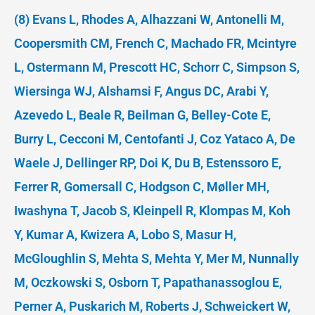
(8) Evans L, Rhodes A, Alhazzani W, Antonelli M,
Coopersmith CM, French C, Machado FR, Mcintyre
L, Ostermann M, Prescott HC, Schorr C, Simpson S,
Wiersinga WJ, Alshamsi F, Angus DC, Arabi Y,
Azevedo L, Beale R, Beilman G, Belley-Cote E,
Burry L, Cecconi M, Centofanti J, Coz Yataco A, De
Waele J, Dellinger RP, Doi K, Du B, Estenssoro E,
Ferrer R, Gomersall C, Hodgson C, Møller MH,
Iwashyna T, Jacob S, Kleinpell R, Klompas M, Koh
Y, Kumar A, Kwizera A, Lobo S, Masur H,
McGloughlin S, Mehta S, Mehta Y, Mer M, Nunnally
M, Oczkowski S, Osborn T, Papathanassoglou E,
Perner A, Puskarich M, Roberts J, Schweickert W,