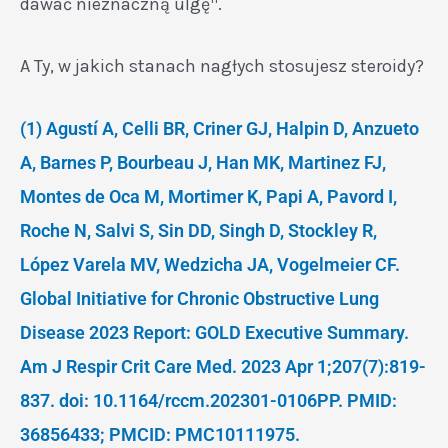
dawać nieznaczną ulgę
.
A Ty, w jakich stanach nagłych stosujesz steroidy?
(1) Agustí A, Celli BR, Criner GJ, Halpin D, Anzueto
A, Barnes P, Bourbeau J, Han MK, Martinez FJ,
Montes de Oca M, Mortimer K, Papi A, Pavord I,
Roche N, Salvi S, Sin DD, Singh D, Stockley R,
López Varela MV, Wedzicha JA, Vogelmeier CF.
Global Initiative for Chronic Obstructive Lung
Disease 2023 Report: GOLD Executive Summary.
Am J Respir Crit Care Med. 2023 Apr 1;207(7):819-
837. doi: 10.1164/rccm.202301-0106PP. PMID:
36856433; PMCID: PMC10111975.