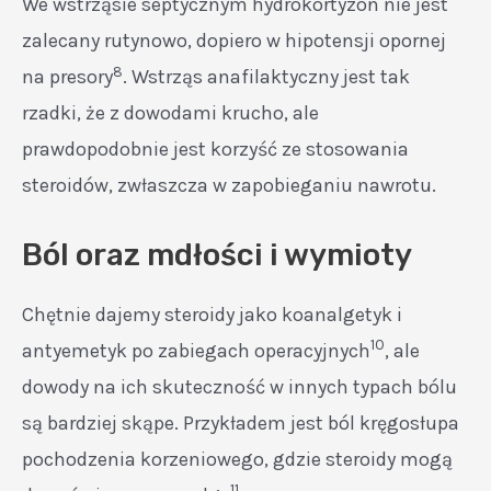
We wstrząsie septycznym hydrokortyzon nie jest
zalecany rutynowo, dopiero w hipotensji opornej
8
na presory
. Wstrząs anafilaktyczny jest tak
rzadki, że z dowodami krucho, ale
prawdopodobnie jest korzyść ze stosowania
steroidów, zwłaszcza w zapobieganiu nawrotu.
Ból oraz mdłości i wymioty
Chętnie dajemy steroidy jako koanalgetyk i
10
antyemetyk po zabiegach operacyjnych
, ale
dowody na ich skuteczność w innych typach bólu
są bardziej skąpe. Przykładem jest ból kręgosłupa
pochodzenia korzeniowego, gdzie steroidy mogą
11