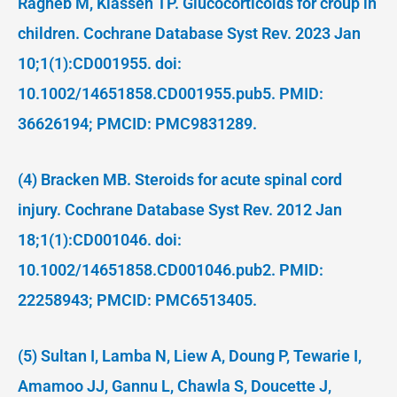
Ragheb M, Klassen TP. Glucocorticoids for croup in
children. Cochrane Database Syst Rev. 2023 Jan
10;1(1):CD001955. doi:
10.1002/14651858.CD001955.pub5. PMID:
36626194; PMCID: PMC9831289.
(4) Bracken MB. Steroids for acute spinal cord
injury. Cochrane Database Syst Rev. 2012 Jan
18;1(1):CD001046. doi:
10.1002/14651858.CD001046.pub2. PMID:
22258943; PMCID: PMC6513405.
(5) Sultan I, Lamba N, Liew A, Doung P, Tewarie I,
Amamoo JJ, Gannu L, Chawla S, Doucette J,