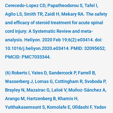
Cerecedo-Lopez CD, Papatheodorou S, Tafel I,
Aglio LS, Smith TR, Zaidi H, Mekary RA. The safety
and efficacy of steroid treatment for acute spinal
cord injury: A Systematic Review and meta-
analysis. Heliyon. 2020 Feb 19;6(2):e03414. doi:
10.1016/j.heliyon.2020.e03414. PMID: 32095652;
PMCID: PMC7033344.
(6) Roberts I, Yates D, Sandercock P, Farrell B,
Wasserberg J, Lomas G, Cottingham R, Svoboda P,
Brayley N, Mazairac G, Laloë V, Muñoz-Sánchez A,
Arango M, Hartzenberg B, Khamis H,
Yutthakasemsunt S, Komolafe E, Olldashi F, Yadav