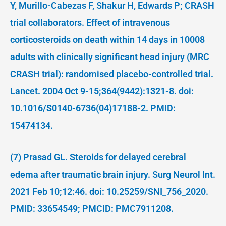
Y, Murillo-Cabezas F, Shakur H, Edwards P; CRASH
trial collaborators. Effect of intravenous
corticosteroids on death within 14 days in 10008
adults with clinically significant head injury (MRC
CRASH trial): randomised placebo-controlled trial.
Lancet. 2004 Oct 9-15;364(9442):1321-8. doi:
10.1016/S0140-6736(04)17188-2. PMID:
15474134.
(7) Prasad GL. Steroids for delayed cerebral
edema after traumatic brain injury. Surg Neurol Int.
2021 Feb 10;12:46. doi: 10.25259/SNI_756_2020.
PMID: 33654549; PMCID: PMC7911208.