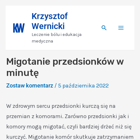
Skip
Nawigacja
Main
Krzysztof
to
wpisu
Wernicki
content
Search
Menu
Leczenie bólu i edukacja
medyczna
Migotanie przedsionków w
minutę
Zostaw komentarz
/
5 października 2022
W zdrowym sercu przedsionki kurczą się na
przemian z komorami. Zarówno przedsionki jak i
komory mogą migotać, czyli bardziej drżeć niż się
kurczyć. Migotanie komór skutkuje zatrzymaniem