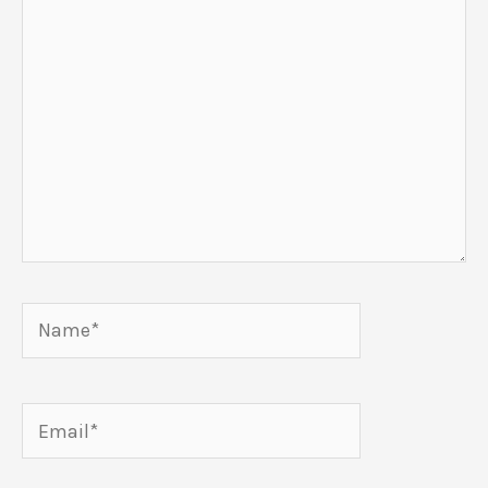
swój
komentarz
Name*
Email*