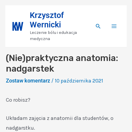
Skip
Nawigacja
Main
Krzysztof
to
wpisu
Wernicki
content
Search
Menu
Leczenie bólu i edukacja
medyczna
(Nie)praktyczna anatomia:
nadgarstek
Zostaw komentarz
/
10 października 2021
Co robisz?
Układam zajęcia z anatomii dla studentów, o
nadgarstku.