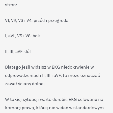
stron:
V1, V2, V3 i V4: przód i przegroda
I, aVL, V5 i V6: bok
II, III, aVF: dół
Dlatego jeśli widzisz w EKG niedokrwienie w
odprowadzeniach II, III i aVF, to może oznaczać
zawał ściany dolnej.
W takiej sytuacji warto dorobić EKG celowane na
komorę prawą, której nie widać w standardowym