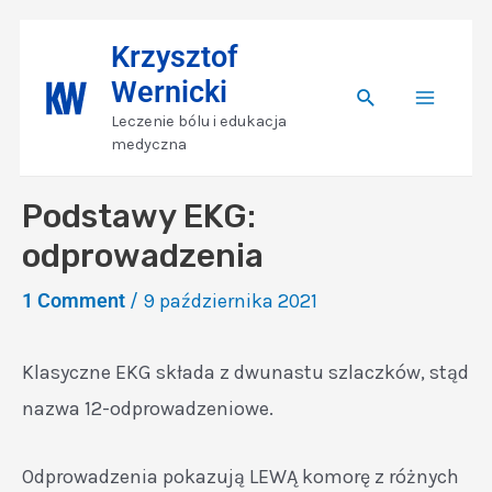
Skip
Nawigacja
Main
Krzysztof
to
wpisu
Wernicki
content
Search
Menu
Leczenie bólu i edukacja
medyczna
Podstawy EKG:
odprowadzenia
1 Comment
/
9 października 2021
Klasyczne EKG składa z dwunastu szlaczków, stąd
nazwa 12-odprowadzeniowe.
Odprowadzenia pokazują LEWĄ komorę z różnych